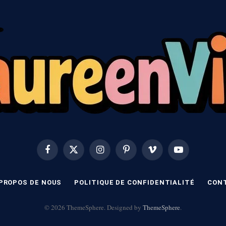
Facebook
X
Instagram
Pinterest
Vimeo
YouTube
(Twitter)
 PROPOS DE NOUS
POLITIQUE DE CONFIDENTIALITÉ
CON
© 2026 ThemeSphere. Designed by
ThemeSphere
.