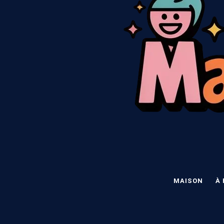
MAISON
À